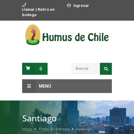
Ingresar
Llamar | Retiro en
bodega
0
MENÚ
Santiago
Inicio
Punto de Entrega
Santiago