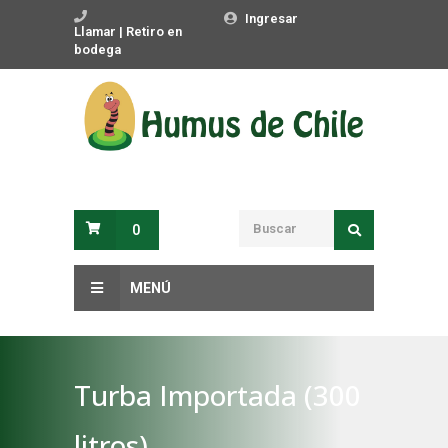
Ingresar
Llamar | Retiro en
bodega
0
MENÚ
Turba Importada (300
litros)