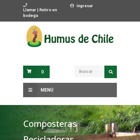
Ingresar
Llamar | Retiro en
bodega
0
MENÚ
Composteras
Recicladoras