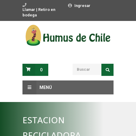
Ingresar
Llamar | Retiro en
bodega
0
MENÚ
ESTACION
RECICLADORA