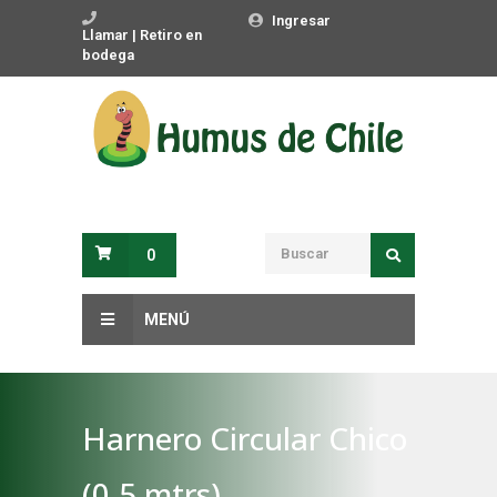
Ingresar
Llamar | Retiro en
bodega
0
MENÚ
Harnero Circular Chico
(0.5 mtrs)