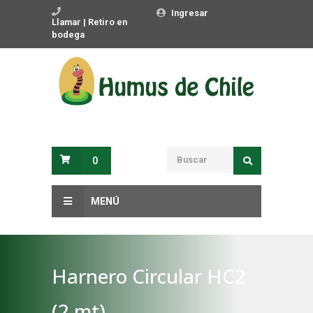
Ingresar
Llamar | Retiro en
bodega
0
MENÚ
Harnero Circular HC2
(2 mt)