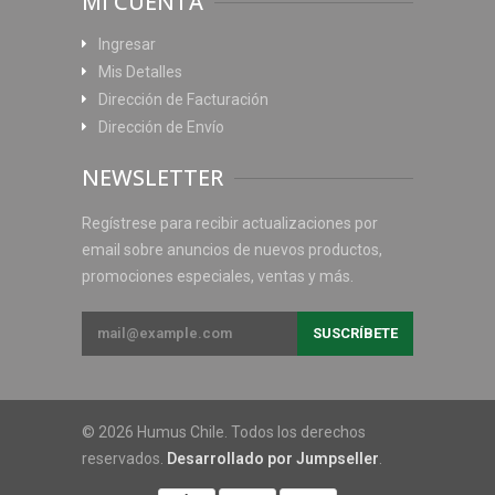
MI CUENTA
Ingresar
Mis Detalles
Dirección de Facturación
Dirección de Envío
NEWSLETTER
Regístrese para recibir actualizaciones por
email sobre anuncios de nuevos productos,
promociones especiales, ventas y más.
© 2026 Humus Chile. Todos los derechos
reservados.
Desarrollado por Jumpseller
.