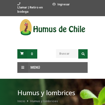
Ingresar
Llamar | Retiro en
bodega
0
MENÚ
Humus y lombrices
Inicio
Humus y lombrices