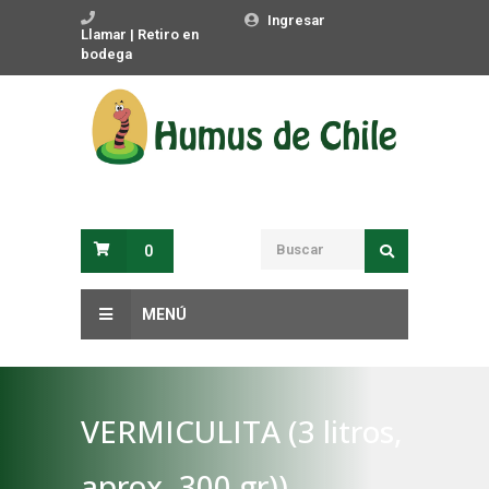
Ingresar
Llamar | Retiro en
bodega
0
MENÚ
VERMICULITA (3 litros,
aprox. 300 gr))