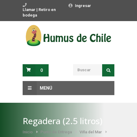
Ingresar
Llamar | Retiro en
bodega
0
MENÚ
Regadera (2.5 litros)
Inicio
Punto de Entrega
Viña del Mar