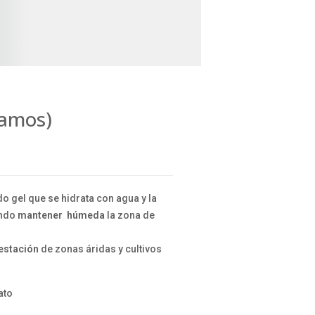
ramos)
do gel que se hidrata con agua y la
endo
mantener húmeda
la zona de
estación
de zonas áridas y cultivos
ato