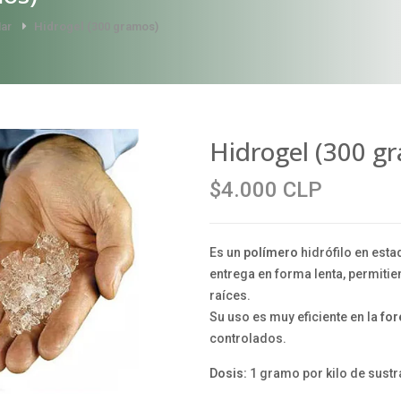
Mar
Hidrogel (300 gramos)
Hidrogel (300 g
$4.000 CLP
Es un
polímero
hidrófilo en esta
entrega en forma lenta, permiti
raíces.
Su uso es muy eficiente en la
for
controlados.
Dosis:
1 gramo por kilo de sustr