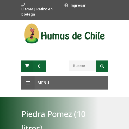
Ingresar
Llamar | Retiro en
bodega
0
MENÚ
Piedra Pomez (10
litros)