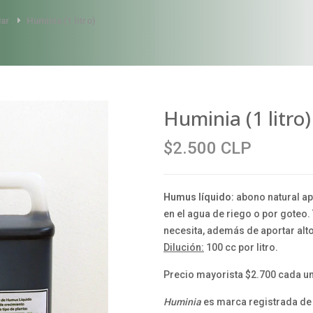
Mar
Huminia (1 litro)
Huminia (1 litro)
$2.500 CLP
Humus líquido:
abono natural apt
en el agua de riego o por goteo.
necesita, además de aportar alt
Dilución:
100 cc por litro.
Precio mayorista $2.700 cada u
Huminia
es marca registrada de