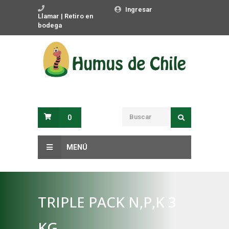
Ingresar
Llamar | Retiro en
bodega
0
MENÚ
TRIPLE PACK N,P,K 3
KG.