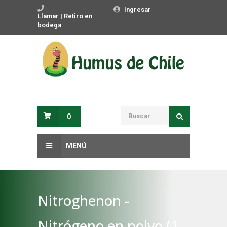
Ingresar
Llamar | Retiro en
bodega
0
MENÚ
Nitroghenon -
Nitrógeno en polvo (1