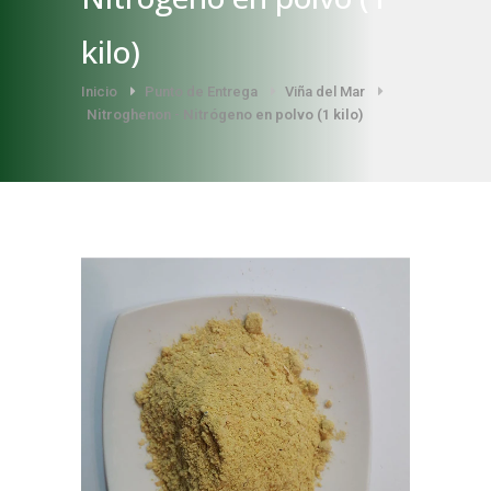
kilo)
Inicio
Punto de Entrega
Viña del Mar
Nitroghenon - Nitrógeno en polvo (1 kilo)