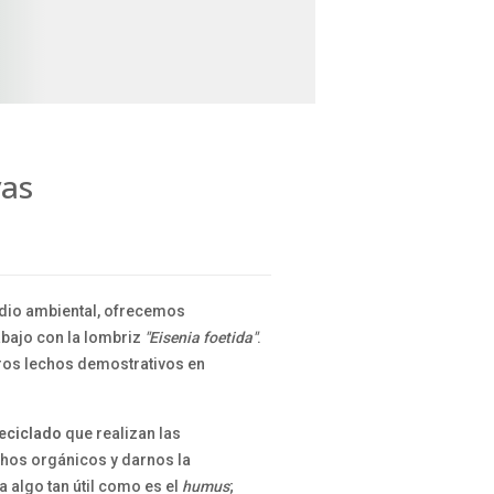
vas
edio ambiental, ofrecemos
abajo con la lombriz
"Eisenia foetida"
.
tros lechos demostrativos en
.
reciclado
que realizan las
hos orgánicos y darnos la
ra algo tan útil como es el
humus
;