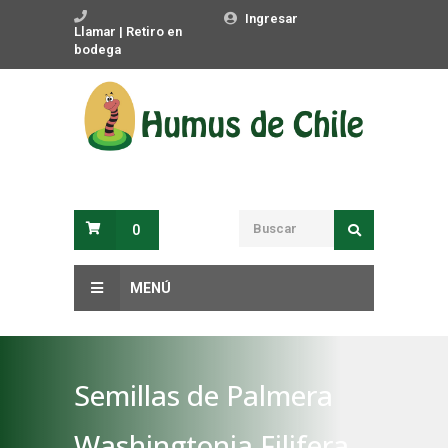
Ingresar
Llamar | Retiro en
bodega
0
MENÚ
Semillas de Palmera
Washingtonia Filifera