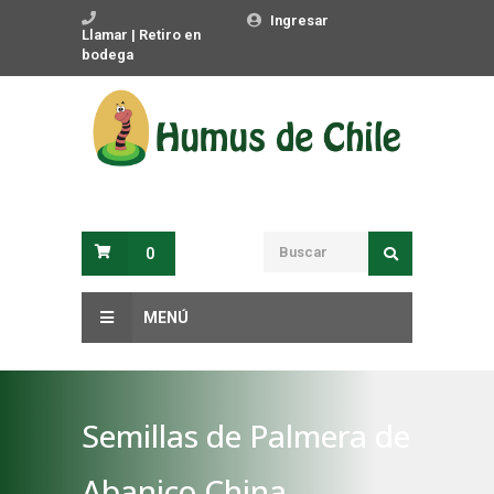
Ingresar
Llamar | Retiro en
bodega
0
MENÚ
Semillas de Palmera de
Abanico China