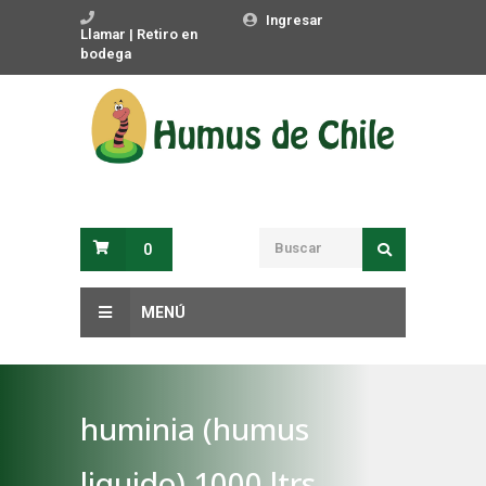
Ingresar
Llamar | Retiro en
bodega
0
MENÚ
huminia (humus
liquido) 1000 ltrs