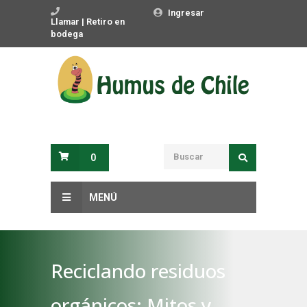
Ingresar
Llamar | Retiro en
bodega
0
MENÚ
Reciclando residuos
orgánicos: Mitos y