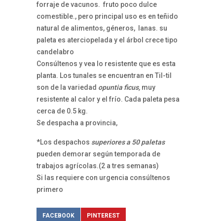
forraje de vacunos. fruto poco dulce
comestible., pero principal uso es en teñido
natural de alimentos, géneros, lanas. su
paleta es aterciopelada y el árbol crece tipo
candelabro
Consúltenos y vea lo resistente que es esta
planta. Los tunales se encuentran en Til-til
son de la variedad
opuntia ficus,
muy
resistente al calor y el frío. Cada paleta pesa
cerca de 0.5 kg.
Se despacha a provincia,
*Los despachos
superiores a 50 paletas
pueden demorar según temporada de
trabajos agrícolas.(2 a tres semanas)
Si las requiere con urgencia consúltenos
primero
FACEBOOK
PINTEREST