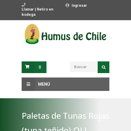
Ingresar
Llamar | Retiro en
bodega
0
MENÚ
Paletas de Tunas Rojas
(tuna teñido) OLL