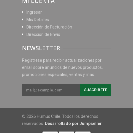
MI CUENTA
Ingresar
Mis Detalles
Dirección de Facturación
Dirección de Envío
NEWSLETTER
Regístrese para recibir actualizaciones por
email sobre anuncios de nuevos productos,
promociones especiales, ventas y más.
© 2026 Humus Chile. Todos los derechos
reservados.
Desarrollado por Jumpseller
.