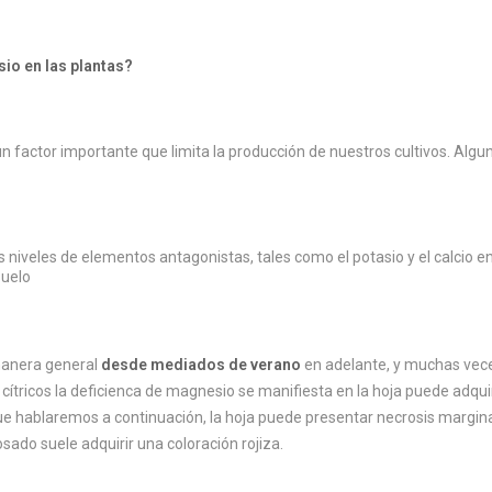
io en las plantas?
 factor importante que limita la producción de nuestros cultivos. Algun
 niveles de elementos antagonistas, tales como el potasio y el calcio en
suelo
manera general
desde mediados de verano
en adelante, y muchas ve
cítricos la deficienca de magnesio se manifiesta en la hoja puede adquir
 que hablaremos a continuación, la hoja puede presentar necrosis margina
sado suele adquirir una coloración rojiza.