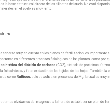
 es la base estructural directa de los silicatos del suelo. No está disponi
nerales en el suelo es muy lento.
ultura
le tenerse muy en cuenta en los planes de fertilización, es important
ortante en diferentes procesos fisiológicos de las plantas, como por e
otosintética del dióxido de carbono
(CO2), síntesis de proteínas, formac
la fotosíntesis, y foto-oxidación de los tejidos de las hojas. También la
ocida como
RuBisco
, solo se activa en presencia de Mg, la cual es muy i
odemos olvidarnos del magnesio a la hora de establecer un plan de fer