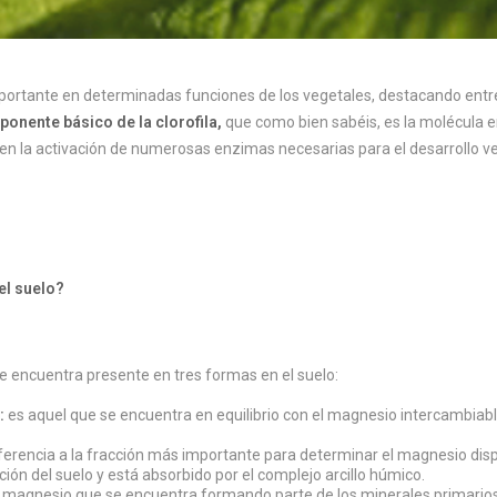
ortante en determinadas funciones de los vegetales, destacando entre 
onente básico de la clorofila,
que como bien sabéis, es la molécula en
en la activación de numerosas enzimas necesarias para el desarrollo veg
el suelo?
e encuentra presente en tres formas en el suelo:
:
es aquel que se encuentra en equilibrio con el magnesio intercambiable
erencia a la fracción más importante para determinar el magnesio di
ción del suelo y está absorbido por el complejo arcillo húmico.
 magnesio que se encuentra formando parte de los minerales primarios e