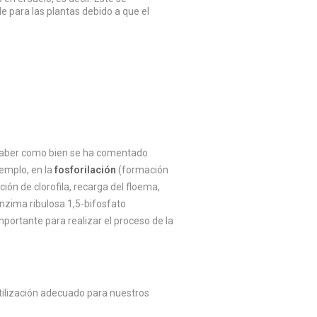
ble para las plantas debido a que el
e saber como bien se ha comentado
jemplo, en la
fosforilación
(formación
ión de clorofila, recarga del floema,
 enzima ribulosa 1,5-bifosfato
mportante para realizar el proceso de la
tilización adecuado para nuestros