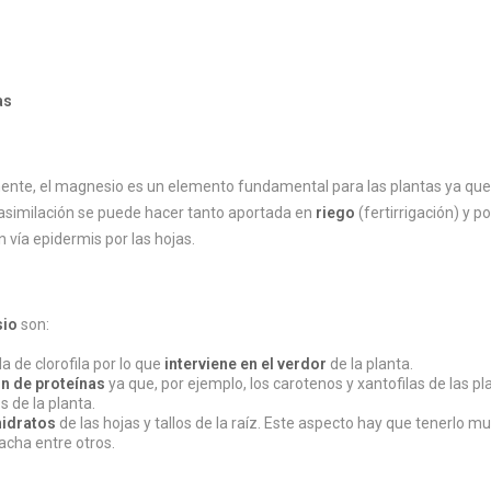
as
te, el magnesio es un elemento fundamental para las plantas ya que ej
 asimilación se puede hacer tanto aportada en
riego
(fertirrigación) y 
n vía epidermis por las hojas.
sio
son:
 de clorofila por lo que
interviene en el verdor
de la planta.
ón de proteínas
ya que, por ejemplo, los carotenos y xantofilas de las 
 de la planta.
hidratos
de las hojas y tallos de la raíz. Este aspecto hay que tenerlo 
acha entre otros.