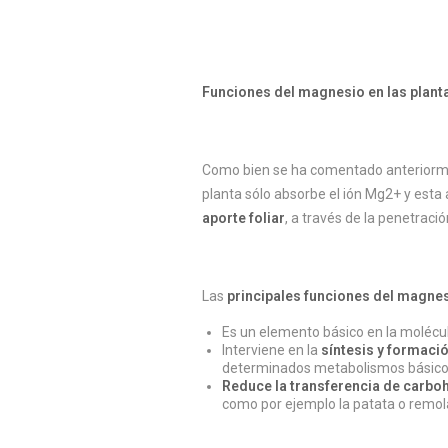
Funciones del magnesio en las plant
Como bien se ha comentado anteriormen
planta sólo absorbe el ión Mg2+ y esta
aporte foliar
, a través de la penetració
Las
principales funciones del magne
Es un elemento básico en la molécula
Interviene en la
síntesis y formaci
determinados metabolismos básicos
Reduce la transferencia de carbo
como por ejemplo la patata o remol