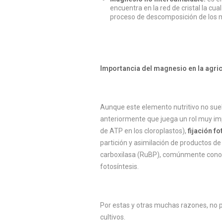
encuentra en la red de cristal la cual
proceso de descomposición de los mi
Importancia del magnesio en la agric
Aunque este elemento nutritivo no sue
anteriormente que juega un rol muy imp
de ATP en los cloroplastos),
fijación f
partición y asimilación de productos de 
carboxilasa (RuBP), comúnmente con
fotosíntesis.
Por estas y otras muchas razones, no p
cultivos.