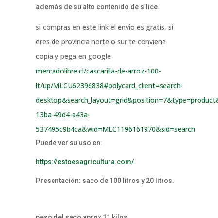
además de su alto contenido de sílice.
si compras en este link el envio es gratis, si
eres de provincia norte o sur te conviene
copia y pega en google
mercadolibre.cl/cascarilla-de-arroz-100-
lt/up/MLCU62396838#polycard_client=search-
desktop&search_layout=grid&position=7&type=product&
13ba-49d4-a43a-
537495c9b4ca&wid=MLC1196161970&sid=search
Puede ver su uso en:
https://estoesagricultura.com/
Presentación: saco de 100 litros y 20 litros.
peso del saco aprox 11 kilos